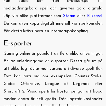
kan spela allt från browserspel till
nedladdningsbara spel och givetvis göra digitala
köp via olika plattformar som
Steam
eller
Blizzard
.
Du kan även köpa digitalt innehåll via spelkonsoler.
För detta krävs bara en internetuppkoppling.
E-sporter
Gaming online är populärt av flera olika anledningar.
En av anledningarna är e-sporter. Dessa går ut på
att olika lag tävlar mot varandra i diverse speltitlar.
Det kan röra sig om exempelvis Counter-Strike:
Global Offensive, League of Legends eller
Starcraft 2. Vissa speltitlar kostar pengar att köpa
medan andra är helt gratis. Där uppstår kostnader