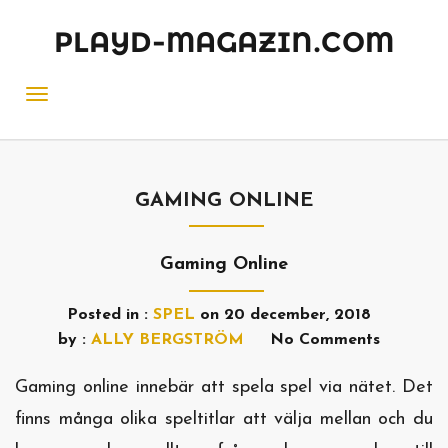
PLAYD-MAGAZIN.COM
GAMING ONLINE
Gaming Online
Posted in :
SPEL
on
20 december, 2018
by :
ALLY BERGSTRÖM
No Comments
Gaming online innebär att spela spel via nätet. Det
finns många olika speltitlar att välja mellan och du